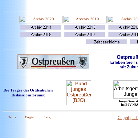
Ostpreu
Erleben Sie Tr
mit Zukun
Die Träger des Ostdeutschen
Diskussionsforums:
Junge Generat
im BdV NR
Copyright 