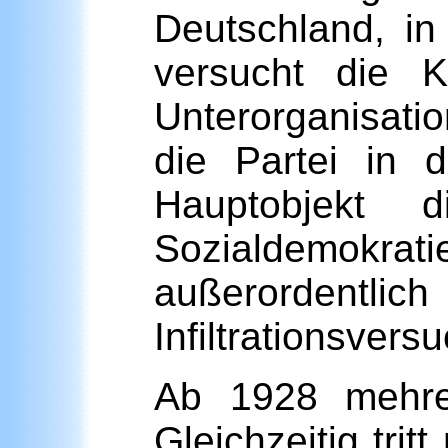
Deutschland, i
versucht die 
Unterorganisati
die Partei in 
Hauptobjekt d
Sozialdemokr
außerordentl
Infiltrationsvers
Ab 1928 mehren
Gleichzeitig trit