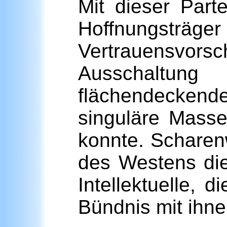
Mit dieser Part
Hoffnungsträger
Vertrauensvorsc
Ausschaltung
flächendeckend
singuläre Mass
konnte. Scharenw
des Westens diej
Intellektuelle,
Bündnis mit ihn