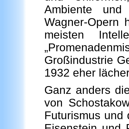
Ambiente und 
Wagner-Opern ha
meisten Intel
„Promenadenmisc
Großindustrie G
1932 eher lächerl
Ganz anders die
von Schostakow
Futurismus und 
Eisenstein und 