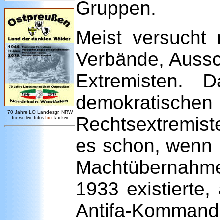
Gruppen.
Meist versucht 
Verbände, Aussc
Extremisten. 
demokratischen P
7
0 Jahre LO
Landesgr
.
NRW
Rechtsextremist
für weitere Infos
hie
r
klicken
es schon, wenn 
Machtübernahme 
1933 existierte,
Antifa-Kommando