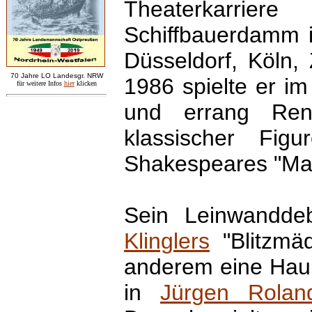
Theaterkarri
Schiffbauerdamm i
Düsseldorf, Köln,
7
0 Jahre LO
Landesgr
.
NRW
1986 spielte er i
für weitere Infos
hie
r
klicken
und errang Ren
klassischer Fig
Shakespeares "Macb
Sein Leinwandd
Klinglers
"Blitzmäd
anderem eine Haupt
in
Jürgen Rolan