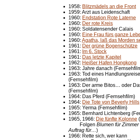
1958:
Blitzmädels an die Front
1959: Arzt aus Leidenschaft
1960:
Endstation Rote Laterne
1960:
Der rote Kreis
1960: Soldatensender Calais
1960:
Eine Frau fürs ganze Leb
1960:
Agatha, laß das Morden se
1961:
Der grüne Bogenschütze
1961:
Im 6. Stock
1961:
Das letzte Kapitel
1962:
Heißer Hafen Hongkong
1963: Jahre danach (Fernsehfil
1963: Tod eines Handlungsreis
(Fernsehfilm)
1963: Der arme Bitos… oder Das
(Fernsehfilm)
1964: Das Pferd (Fernsehfilm)
1964:
Die Tote von Beverly Hills
1965: Yerma (Fernsehfilm)
1965: Bernhard Lichtenberg (Fe
1965, 1966:
Die fünfte Kolonne
(
Folgen
Blumen für Zimmer
Auftrag für…
)
1966: Rette sich, wer kann