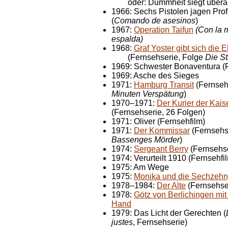
oder: Dummheit siegt überall
1966: Sechs Pistolen jagen Pro
(
Comando de asesinos
)
1967:
Operation Taifun
(Con la m
espalda)
1968:
Graf Yoster gibt sich die 
(Fernsehserie, Folge
Die S
1969: Schwester Bonaventura (F
1969: Asche des Sieges
1971:
Hamburg Transit
(Fernseh
Minuten Verspätung
)
1970–1971:
Der Kurier der Kais
(Fernsehserie, 26 Folgen)
1971: Oliver (Fernsehfilm)
1971:
Der Kommissar
(Fernsehs
Bassenges Mörder
)
1974:
Sergeant Berry
(Fernsehse
1974: Verurteilt 1910 (Fernsehfi
1975: Am Wege
1975:
Monika und die Sechzehn
1978–1984:
Der Alte
(Fernsehser
1978:
Götz von Berlichingen mit
Hand
1979: Das Licht der Gerechten (
justes
, Fernsehserie)