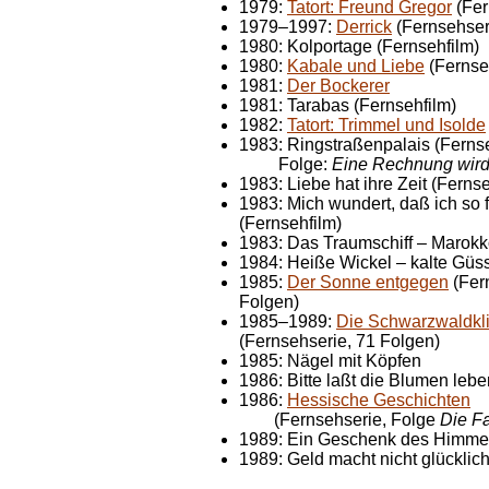
1979:
Tatort: Freund Gregor
(Fer
1979–1997:
Derrick
(Fernsehser
1980: Kolportage (Fernsehfilm)
1980:
Kabale und Liebe
(Fernse
1981:
Der Bockerer
1981: Tarabas (Fernsehfilm)
1982:
Tatort: Trimmel und Isolde
1983: Ringstraßenpalais (Ferns
Folge:
Eine Rechnung wird
1983: Liebe hat ihre Zeit (Fernse
1983: Mich wundert, daß ich so f
(Fernsehfilm)
1983: Das Traumschiff – Marokk
1984: Heiße Wickel – kalte Güs
1985:
Der Sonne entgegen
(Fern
Folgen)
1985–1989:
Die Schwarzwaldkli
(Fernsehserie, 71 Folgen)
1985: Nägel mit Köpfen
1986: Bitte laßt die Blumen lebe
1986:
Hessische Geschichten
(Fernsehserie, Folge
Die F
1989: Ein Geschenk des Himmel
1989: Geld macht nicht glücklich