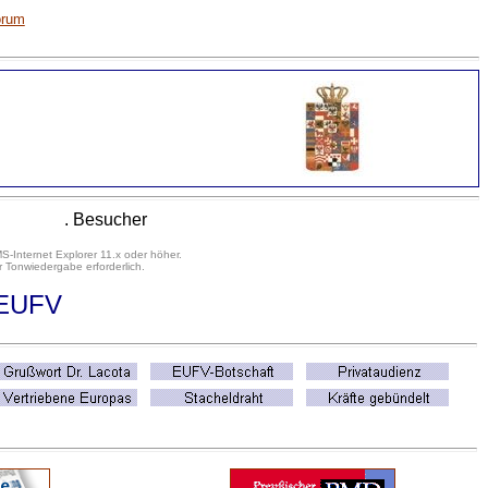
orum
. Besucher
S-Internet Explorer 11.x oder höher.
 Tonwiedergabe erforderlich.
/EUFV