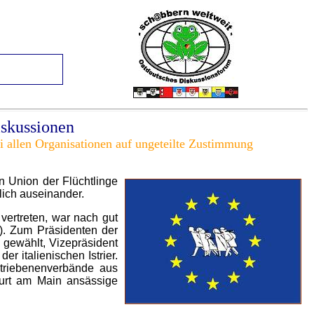
iskussionen
ei allen Organisationen auf ungeteilte Zustimmung
 Union der Flüchtlinge
ich auseinander.
vertreten, war nach gut
). Zum Präsidenten der
gewählt, Vizepräsident
r italienischen Istrier.
triebenenverbände aus
furt am Main ansässige