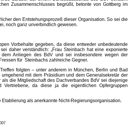
chen Zusammenschlusses begrüßt, betonte von Gottberg im
licher den Entstehungsprozeß dieser Organisation. So sei die
sei, noch ganz unverbindlich gewesen.
uppen Vorbehalte gegeben, da diese entweder unbedeutende
 sei daher verständlich: „Frau Steinbach hat eine exponierte
de dem Anliegen des BdV und sei insbesondere wegen der
Fressen für Steinbachs zahlreiche Gegner.
r Treffen folgten – unter anderem in München, Berlin und Bad
ch umgehend mit dem Präsidium und dem Generalsekretär der
als die Mitgliedschaft des Dachverbandes BdV sei diejenige
d Vertriebene, da diese ja die eigentlichen Opfergruppen
e Etablierung als anerkannte Nicht-Regierungsorganisation.
2007