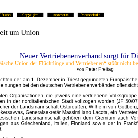
reit um Union
Neuer Vertriebenenverband sorgt für D
äische Union der Flüchtlinge und Vertriebenen“ stößt nicht b
von
Peter Freitag
chten der am 1. Dezember in Triest gegründeten Europäischen
einungen bei den deutschen Vertriebenenverbänden offensichtl
en Organisationen, die jeweils eine vertriebene Volksgruppe 
n in der norditalienischen Stadt vollzogen worden (JF 50/07
her der Landsmannschaft Ostpreußen, Wilhelm von Gottberg, 
rsavvas, Generalsekretär Massimiliano Lacota, ein Vertreter de
lesischen Landsmannschaft gehören dem Gremium auch Ver
gen aus Griechenland, Italien, Finnland sowie der in Frank
d.