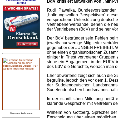
BdV kritisiert Mitwirken von „Mini-
Zeitung
Rudi Pawelka, Bundesvorsitzender 
„hoffnungsvollen Perspektiven“ die
versprochene Unterstützung deutscher
Vertriebenenverbände, denen die neue
der Vertriebenen (BdV) und seiner V
Der BdV begründet sein Fehlen beim 
jeweils nur wenige Mitglieder verträt
gegenüber der JUNGEN FREIHEIT. Wicht
ohne einen organisatorischen Zusamm
einiger in Triest vertretener Grup
stehe ein Engagement in der EUFV ind
des BdV die Gerüchte, wonach man de
Eher abwartend zeigt sich auch die S
begrüßte, jedoch den vor dem 1. Deze
der Sudetendeutschen Landsmannscha
Sudetendeutschen Landsmannschaft sow
In der schriftlichen Mitteilung he
klärende Gespräche“ mit Vertretern d
Wilhelm von Gottberg, Sprecher der
Hermann Sudermann
Entscheidung über einen möglichen 