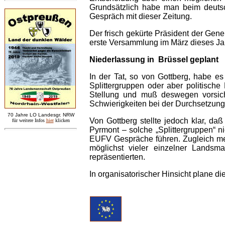
Grundsätzlich habe man beim deuts
Gespräch mit dieser Zeitung.
Der frisch gekürte Präsident der Gen
erste Versammlung im März dieses Jahr
Niederlassung in Brüssel geplant
In der Tat, so von Gottberg, habe 
Splittergruppen oder aber politische
Stellung und muß deswegen vorsich
Schwierigkeiten bei der Durchsetzung
7
0 Jahre LO
Landesgr
.
NRW
Von Gottberg stellte jedoch klar, da
für weitere Infos
hie
r
klicken
Pyrmont – solche „Splittergruppen“
EUFV Gespräche führen. Zugleich mei
möglichst vieler einzelner Landsm
repräsentierten.
In organisatorischer Hinsicht plane d