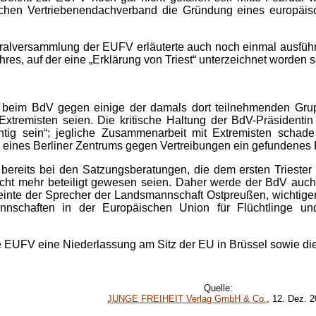
chen Vertriebenendachverband die Gründung eines europäis
eralversammlung der EUFV erläuterte auch noch einmal ausführ
es, auf der eine „Erklärung von Triest“ unterzeichnet worden 
es beim BdV gegen einige der damals dort teilnehmenden Gr
 Extremisten seien. Die kritische Haltung der BdV-Präsidentin
tig sein“; jegliche Zusammenarbeit mit Extremisten scha
 eines Berliner Zentrums gegen Vertreibungen ein gefundenes 
ß bereits bei den Satzungsberatungen, die dem ersten Trieste
 nicht mehr beteiligt gewesen seien. Daher werde der BdV au
nte der Sprecher der Landsmannschaft Ostpreußen, wichtiger 
annschaften in der Europäischen Union für Flüchtlinge un
ie EUFV eine Niederlassung am Sitz der EU in Brüssel sowie di
Quelle:
JUNGE FREIHEIT Verlag GmbH & Co.
, 12. Dez. 