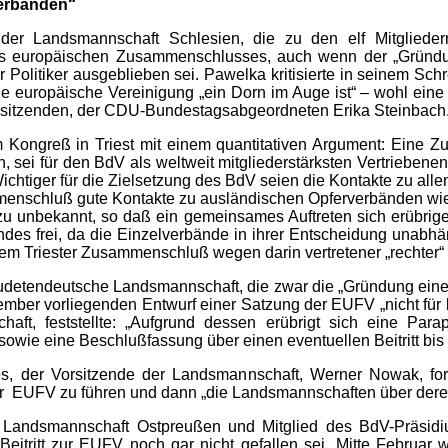
Verbänden“
der Landsmannschaft Schlesien, die zu den elf Mitglieder
ses europäischen Zusammenschlusses, auch wenn der „Gründu
 Politiker ausgeblieben sei. Pawelka kritisierte in seinem Sc
 europäische Vereinigung „ein Dorn im Auge ist“ – wohl eine 
orsitzenden, der CDU-Bundestagsabgeordneten Erika Steinbach
Kongreß in Triest mit einem quantitativen Argument: Eine Zu
en, sei für den BdV als weltweit mitgliederstärksten Vertriebe
iger für die Zielsetzung des BdV seien die Kontakte zu allen
enschluß gute Kontakte zu ausländischen Opferverbänden wie
pen zu unbekannt, so daß ein gemeinsames Auftreten sich erü
es frei, da die Einzelverbände in ihrer Entscheidung unabhän
m Triester Zusammenschluß wegen darin vertretener „rechter“ 
udetendeutsche Landsmannschaft, die zwar die „Gründung einer
mber vorliegenden Entwurf einer Satzung der EUFV „nicht für k
ft, feststellte: „Aufgrund dessen erübrigt sich eine Par
ie eine Beschlußfassung über einen eventuellen Beitritt bis a
ißt es, der Vorsitzende der Landsmannschaft, Werner Nowak,
er EUFV zu führen und dann „die Landsmannschaften über deren
 Landsmannschaft Ostpreußen und Mitglied des BdV-Präsidiu
Beitritt zur EUFV noch gar nicht gefallen sei. Mitte Februa