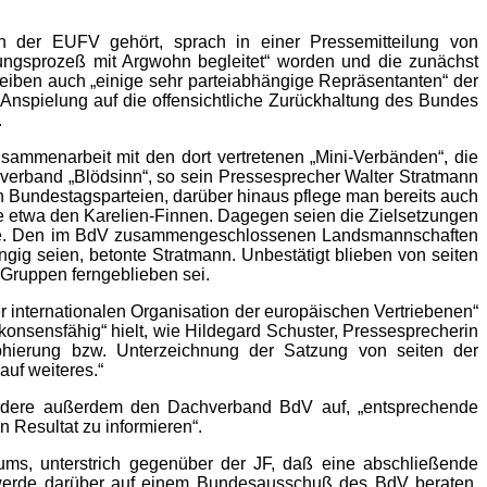
n der EUFV gehört, sprach in einer Pressemitteilung von
ngsprozeß mit Argwohn begleitet“ worden und die zunächst
hreiben auch „einige sehr parteiabhängige Repräsentanten“ der
Anspielung auf die offensichtliche Zurückhaltung des Bundes
.
sammenarbeit mit den dort vertretenen „Mini-Verbänden“, die
nenverband „Blödsinn“, so sein Pressesprecher Walter Stratmann
 Bundestagsparteien, darüber hinaus pflege man bereits auch
 etwa den Karelien-Finnen. Dagegen seien die Zielsetzungen
brige. Den im BdV zusammengeschlossenen Landsmannschaften
gig seien, betonte Stratmann. Unbestätigt blieben von seiten
Gruppen ferngeblieben sei.
 internationalen Organisation der europäischen Vertriebenen“
onsensfähig“ hielt, wie Hildegard Schuster, Pressesprecherin
aphierung bzw. Unterzeichnung der Satzung von seiten der
uf weiteres.“
 fordere außerdem den Dachverband BdV auf, „entsprechende
 Resultat zu informieren“.
ms, unterstrich gegenüber der JF, daß eine abschließende
r werde darüber auf einem Bundesausschuß des BdV beraten.