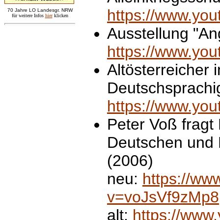
https://www.y
7
0 Jahre LO
Landesgr
.
NRW
für weitere Infos
hie
r
klicken
Ausstellung "
https://www.yo
Altösterreicher 
Deutschsprachig
https://www.yo
Peter Voß fragt 
Deutschen und 
(2006)
neu:
https://ww
v=voJsVf9zMp8
alt:
https://www