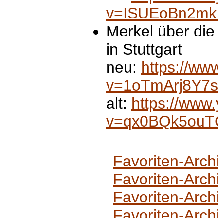
v=ISUEoBn2m
Merkel über die
in Stuttgart
neu:
https://ww
v=1oTmArj8Y7s
alt:
https://www
v=qx0BQk5ouT
Favoriten-Arch
Favoriten-Arch
Favoriten-Arch
Favoriten-Arch