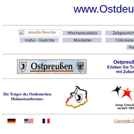
www.Ostdeut
Ostpreu
Erleben Sie Tr
mit Zukun
Die Träger des Ostdeutschen
Diskussionsforums:
Junge Generat
im BdV NR
Copyright 